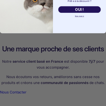
Prêt-e à la découvrir ?
Produits testés et approuvés
OUI !
Non merci
Qualité et sécurité validées par des professionnels.
Une marque proche de ses clients
Notre
service client basé en France
est disponible
7j/7
pour
vous accompagner.
Nous écoutons vos retours, améliorons sans cesse nos
produits et créons une
communauté de passionnés
de chats.
Nous Contacter