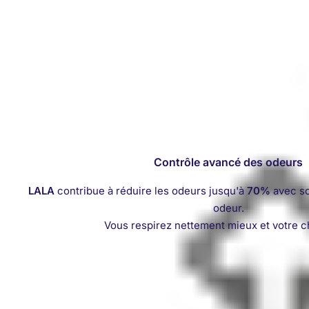
Contrôle avancé des odeurs
LALA
contribue à réduire les odeurs jusqu'à
70%
avec so
odeur.
Vous respirez nettement mieux et votre ch