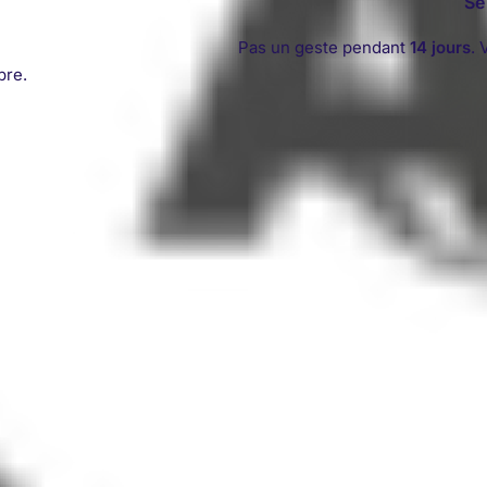
Se
Pas un geste pendant
14 jours
. 
pre.