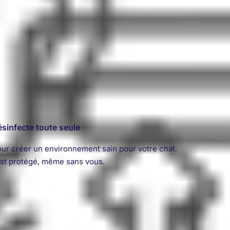
ésinfecte toute seule
 pour créer un environnement sain pour votre chat.
est protégé, même sans vous.