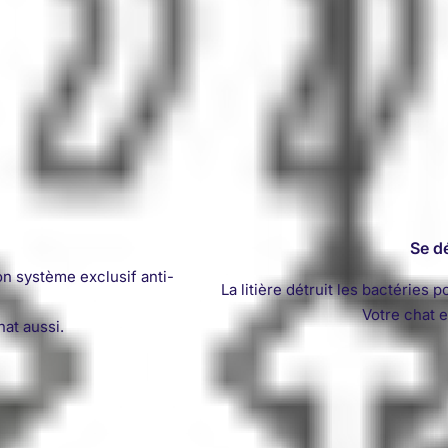
Se d
n système exclusif anti-
La litière détruit les bactéries
Votre chat 
at aussi.