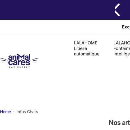
P
a
s
s
Exc
e
r
LALAHOME
LALAH
a
Litière
Fontain
automatique
intellig
u
c
o
n
t
e
n
u
Home
Infos Chats
Nos art