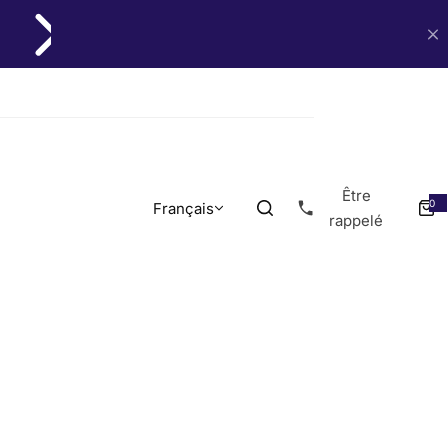
Être
0
Français
0
a
rappelé
r
t
i
c
l
e