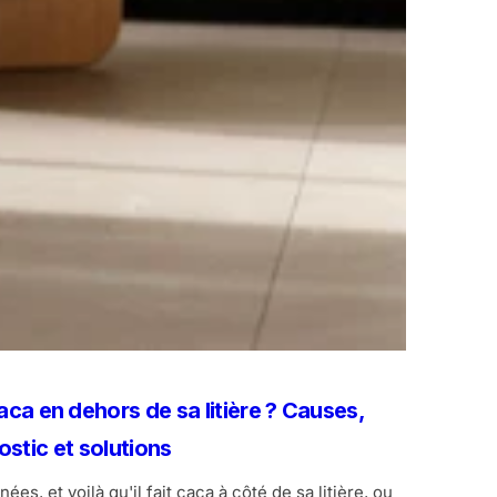
aca en dehors de sa litière ? Causes,
ostic et solutions
es, et voilà qu'il fait caca à côté de sa litière, ou