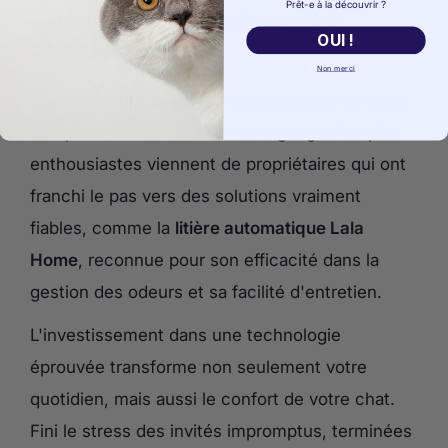
Prêt-e à la découvrir ?
Retrouver la sérénité avec son
OUI !
compagnon félin
Non merci
Vivre avec un chat ne devrait jamais rimer avec
compromis olfactifs. Les témoignages les plus
enthousiastes viennent de propriétaires qui ont
franchi le pas vers des solutions vraiment
fiables, comme la
litière automatique Lala
Home
, reconnue pour son efficacité dans la
gestion des odeurs et sa facilité d'entretien.
L'investissement dans une technologie
éprouvée transforme non seulement votre
quotidien, mais aussi le confort de votre chat.
Fini le stress des invités impromptus, terminées