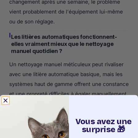
changement après une semaine, le problème
vient probablement de l'équipement lui-même
ou de son réglage.
Les litières automatiques fonctionnent-
elles vraiment mieux que le nettoyage
manuel quotidien ?
Un nettoyage manuel méticuleux peut rivaliser
avec une litière automatique basique, mais les
systèmes haut de gamme offrent une constance
et une propreté difficiles à égaler manuellement.
L'avantage réside aussi dans la libération de
cette contrainte quotidienne.
Vous avez une
surprise 🎁