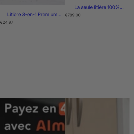
La seule litière 100%
AUTOMATIQUE –
Litière 3-en-1 Premium
P
€789,00
LALAHOME
r
Bentonite
P
€24,97
i
r
x
i
x
r
é
r
g
é
u
g
l
u
i
l
e
i
r
e
r